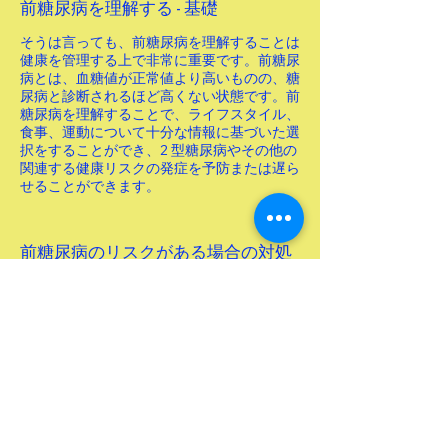
前糖尿病を理解する - 基礎
そうは言っても、前糖尿病を理解することは
健康を管理する上で非常に重要です。前糖尿
病とは、血糖値が正常値より高いものの、糖
尿病と診断されるほど高くない状態です。前
糖尿病を理解することで、ライフスタイル、
食事、運動について十分な情報に基づいた選
択をすることができ、2 型糖尿病やその他の
関連する健康リスクの発症を予防または遅ら
せることができます。
前糖尿病のリスクがある場合の対処
法
前糖尿病のリスクが心配な場合は、医療専門
家に相談してリスク要因を評価し、個人に合
わせた計画を立てることが重要です。これに
は、食生活の変更、身体活動の増加、血糖値
の定期的な監視などが含まれます。積極的な
対策を講じることで、2 型糖尿病を発症する
リスクを減らし、全体的な健康状態を改善で
きます。